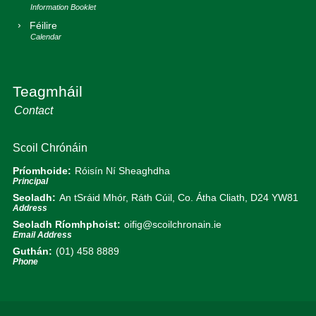
Féilire
Teagmháil
Scoil Chrónáin
Príomhoide:
Róisín Ní Sheaghdha
Seoladh:
An tSráid Mhór, Ráth Cúil, Co. Átha Cliath, D24 YW81
Seoladh Ríomhphoist:
oifig@scoilchronain.ie
Guthán:
(01) 458 8889