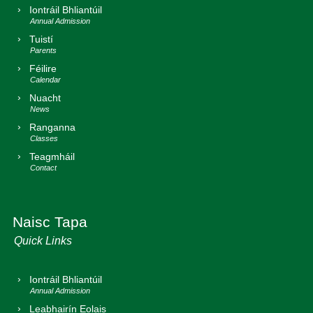
Iontráil Bhliantúil
Tuistí
Féilire
Nuacht
Ranganna
Teagmháil
Naisc Tapa
Iontráil Bhliantúil
Leabhairín Eolais